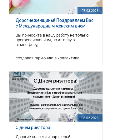
рынка недвижимости в России. В 2026
году мероприятие также отмечает 20-
07.03.2026
летний юбилей, что подчеркивает его
ул. Большая Садовая, 121
значимость и устойчивую роль в
Дорогие женщины! Поздравляем Вас
формировании отраслевой повестки.
с Международным женским днем!
Вы приносите в нашу работу не только
Тайминг: 150 минут (включая перерыв)
профессионализм, но и теплую
атмосферу,
создавая гармонию в коллективе.
Участие бесплатное, по предварительной
регистрации.
Желаем Вам чтобы каждый день
Количество мест ограничено!
приносил радость и новые возможности!
08.02.2026
С днем риелтора!
Дорогие коллеги и партнеры!