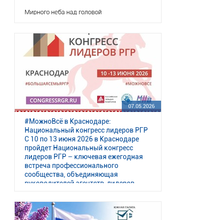
связей между регионами!
Мирного неба над головой
Конгресс откроет Пленарное заседание
«Куда идет рынок, какие вызовы стоят
перед отраслью, как меняются доверие,
стандарты и партнерство».
07.05.2026
В рамках деловой программы участники
обсудят стратегию развития агентств
#МожноВсё в Краснодаре:
недвижимости, актуальные тенденции
Национальный конгресс лидеров РГР
рынка, вопросы командообразования,
С 10 по 13 июня 2026 в Краснодаре
digital и маркетинга, а также инструменты
пройдет Национальный конгресс
управления и практические решения для
роста бизнеса.
лидеров РГР – ключевая ежегодная
встреча профессионального
сообщества, объединяющая
руководителей агентств, лидеров
Помимо деловой программы:
региональных объе
#МожноВсё
в Краснодаре: Национальный
конгресс лидеров РГР С 10 по 13 июня