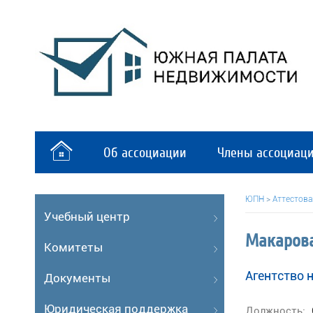
Об ассоциации
Члены ассоциац
ЮПН
>
Аттестов
Учебный центр
Макарова
Комитеты
Агентство
Документы
Юридическая поддержка
Должность: