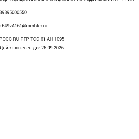
89895000550
k649vA161@rambler.ru
РОСС RU РГР ТОС 61 АН 1095
Действителен до: 26.09.2026