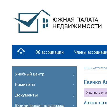
Об ассоциации
Члены ассоциац
ЮПН
>
Аттестов
Учебный центр
Евенко А
Комитеты
У данного ри
Документы
Агентство
Юридическая поддержка