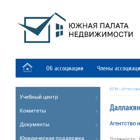
Об ассоциации
Члены ассоциац
ЮПН
>
Аттестов
Учебный центр
Даллакя
Комитеты
Агентство 
Документы
Юридическая поддержка
Должность: