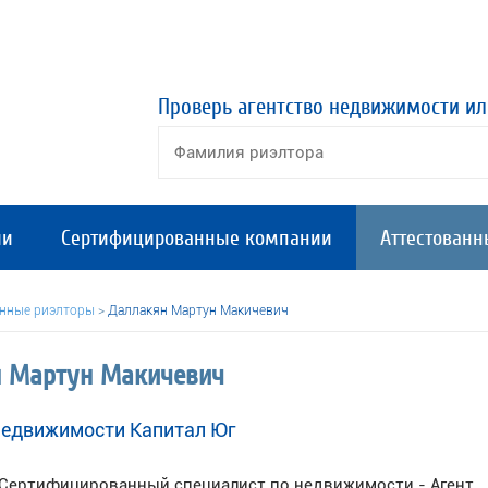
Проверь агентство недвижимости ил
ии
Сертифицированные компании
Аттестованн
анные риэлторы
>
Даллакян Мартун Макичевич
н Мартун Макичевич
недвижимости Капитал Юг
Сертифицированный специалист по недвижимости - Агент