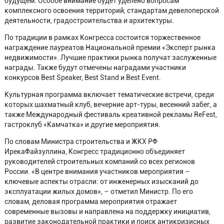
будущем. Особое внимание будет уделено вопросам
комплексного освоения территорий, стандартам девелоперской
деятельности, градостроительства и архитектуры.
По традиции в рамках Конгресса состоится торжественное
награждение лауреатов Национальной премии «Эксперт рынка
недвижимости». Лучшие практики рынка получат заслуженные
награды. Также будут отмечены наградами участники
конкурсов Best Speaker, Best Stand и Best Event.
Культурная программа включает тематические встречи, среди
которых шахматный клуб, вечерние арт-туры, весенний забег, а
также Международный фестиваль креативной рекламы ReFest,
гастроклуб «Камчатка» и другие мероприятия.
По словам Министра строительства и ЖКХ РФ
ИрекаФайзуллина, Конгресс традиционно объединяет
руководителей строительных компаний со всех регионов
России. «В центре внимания участников мероприятия –
ключевые аспекты отрасли: от инженерных изысканий до
эксплуатации жилых домов», – отметил Министр. По его
словам, деловая программа мероприятия отражает
современные вызовы и направлена на поддержку инициатив,
развитие законодательной практики и поиск антикризисных