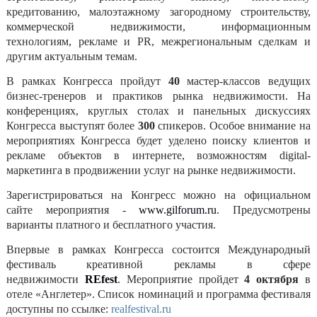
кредитованию, малоэтажному загородному строительству,
коммерческой недвижимости, информационным
технологиям, рекламе и PR, межрегиональным сделкам и
другим актуальным темам.
В рамках Конгресса пройдут
40
мастер-класс
ов
ведущих
бизнес-тренеров и практиков рынка недвижимости.
На
конференциях, круглых столах и панельных дискуссиях
Конгресса выступят более
300
спикеров. Особое внимание на
мероприятиях Конгресса будет уделено поиску клиентов и
рекламе объектов в интернете, возможностям
digital
-
маркетинга в продвижении услуг на рынке недвижимости.
Зарегистрироваться
на Конгресс можно на официальном
сайте мероприятия -
www.gilforum.ru
. Предусмотрены
варианты платного и бесплатного участия.
Впервые в рамках Конгресса состоится
Международный
фестиваль креативной рекламы в сфере
недвижимости
REfest
. Мероприятие пройдет
4 октября
в
отеле «Англетер».
Список номинаций и программа фестиваля
доступны по ссылке:
realfestival.ru