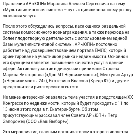
Правления АР «ЮПН» Маралина Алексея Сергеевича на тему
«Мультилистинговая система – путь к цивилизованному рынку
оказания услуг».
После этого обсуждались вопросы, касающиеся раздельной
системы комиссионного вознаграждения, а также перехода на
более плодотворную деятельность с использованием единой
базы мультилистинговой системы. АР «ЮПН» постоянно
работает над усовершенствованием портала ЕМЛС, который
ориентирован на участников рынка недвижимости. Основной
его функцией является повышение качества услуг в данной
сфере. Активное участие в дискуссии принимали Строева
Марина Викторовна («Дон МТ Недвижимость»), Мелкулян Артур
(«Недвижимость-24»), Екатерина Власова (Кредо Юг) и другие
представители риэлторских агентств.
Не менее интересной оказалась тема участия в предстоящем XX
Конгрессе по недвижимости, который будет проходить с 11 по
13 июня этого года в г. Екатеринбурге. Об этом
присутствующим рассказал член Совета АР «ЮПН» Петр
Запорожец (ООО «Ваш Выбор+»).
Это мероприятие, главным организатором которого является